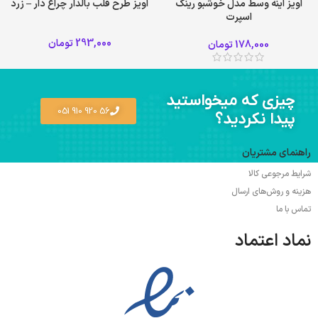
آویز آینه وسط مدل خوشبو رینگ
آویز طرح قلب بالدار چراغ دار – زرد
اسپرت
ابی
برنز
293,000
تومان
178,000
تومان
صورتی
+2
چیزی که میخواستید
56 920 910 051
پیدا نکردید؟
راهنمای مشتریان
شرایط مرجوعی کالا
هزینه و روش‌های ارسال
تماس با ما
نماد اعتماد