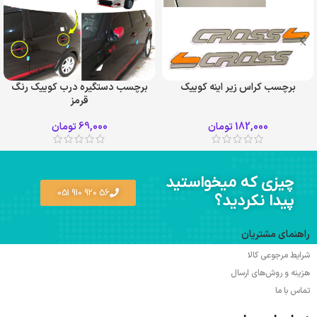
برچسب کراس زیر اینه کوییک
برچسب دستگیره درب کوییک رنگ
قرمز
182,000
تومان
69,000
تومان
چیزی که میخواستید
56 920 910 051
پیدا نکردید؟
راهنمای مشتریان
شرایط مرجوعی کالا
هزینه و روش‌های ارسال
تماس با ما