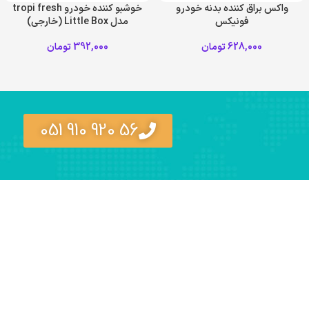
واکس براق کننده بدنه خودرو
خوشبو کننده خودرو tropi fresh
فونیکس
مدل Little Box (خارجی)
628,000
تومان
392,000
تومان
56 920 910 051