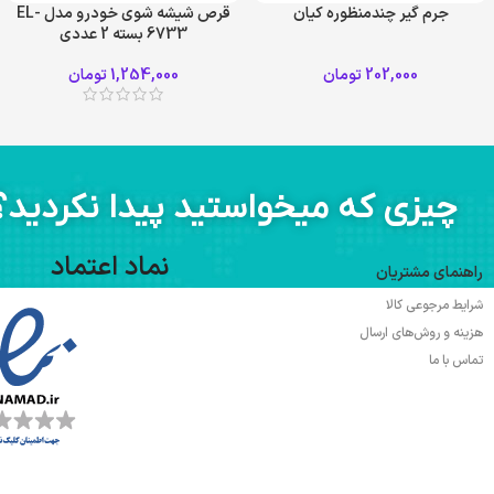
جرم گیر چندمنظوره کیان
قرص شیشه شوی خودرو مدل EL-
6733 بسته 2 عددی
202,000
تومان
1,254,000
تومان
چیزی که میخواستید پیدا نکردید؟
نماد اعتماد
راهنمای مشتریان
شرایط مرجوعی کالا
هزینه و روش‌های ارسال
تماس با ما