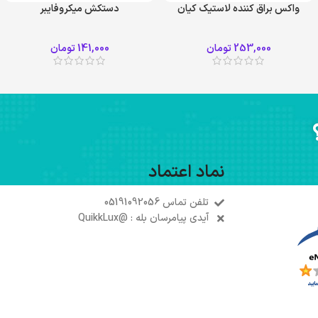
واکس براق کننده لاستیک کیان
دستکش میکروفایبر
253,000
تومان
141,000
تومان
نماد اعتماد
تلفن تماس 05191092056
آیدی پیامرسان بله : @QuikkLux