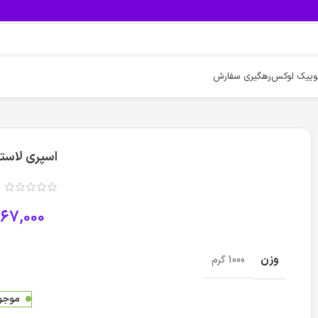
وییک لوکس
رهگیری سفارش
اسپری لاست
67,000
وزن
1000 گرم
موجود