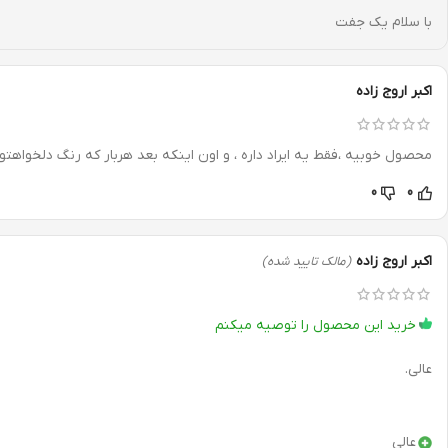
با سلام یک جفت
اکبر اروج زاده
محصول خوبیه ،فقط یه ایراد داره ، و اون اینکه بعد هربار که رنگ دلخواهت
0
0
اکبر اروج زاده
(مالک تایید شده)
خرید این محصول را توصیه میکنم
عالی.
عالی