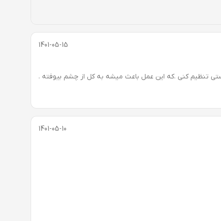
1401-05-15
یستی تنظیم کنی .که این عمل باعث میشه به کل از چشم بیوفته .
1401-05-10