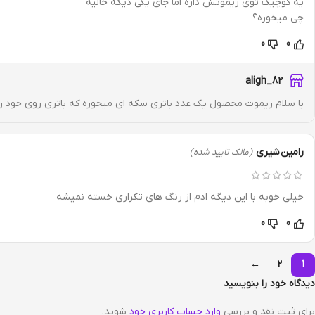
یه کوچیک توی ریموتش داره اما جای یکی دیگه خالیه
چی میخوره؟
0
0
aligh_82
با سلام ریموت محصول یک عدد باتری سکه ای میخوره که باتری روی خو
رامین شیری
(مالک تایید شده)
خیلی خوبه با این دیگه ادم از رنگ های تکراری خسته نمیشه
0
0
←
2
1
دیدگاه خود را بنویسید
برای ثبت نقد و بررسی
وارد حساب کاربری خود
شوید.