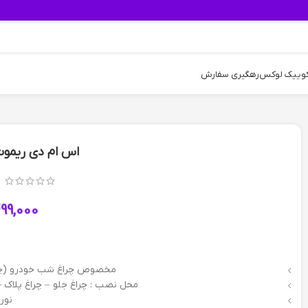
کوییک لوکس
رهگیری سفارش
اس ام دی ریموت
99,000
مخصوص چراغ شب خودرو (چرا
محل نصب : چراغ جلو – چراغ پلاک 
نور 