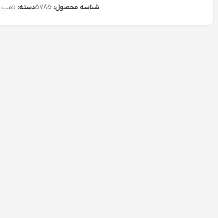
شناسه محصول:
5785
دسته:
لامپ و