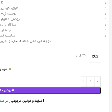
16 رنگ
دارای اکولایز
پوسته ژله 
روکش مقاوم پ
سازگار با برق 9 تا 12 
پایه ار
مناسب تما
توجه این مدل حافظه ندارد و اخرین
وزن
30 گرم
موجود
افزودن به
شرایط و قوانین مرجوعی را در
صفح