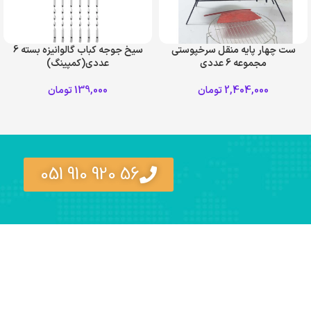
ست چهار پایه منقل سرخپوستی
سیخ جوجه کباب گالوانیزه بسته 6
مجموعه 6 عددی
عددی(کمپینگ)
2,404,000
تومان
139,000
تومان
56 920 910 051