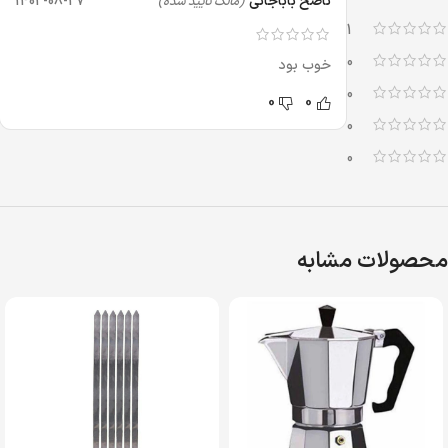
ناصح باباجانی
1402-08-27
(مالک تایید شده)
1
0
خوب بود
0
0
0
0
0
محصولات مشابه