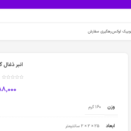
وییک لوکس
رهگیری سفارش
انبر ذغال 
88,000
وزن
160 گرم
ابعاد
25 × 2 × 2 سانتیمتر