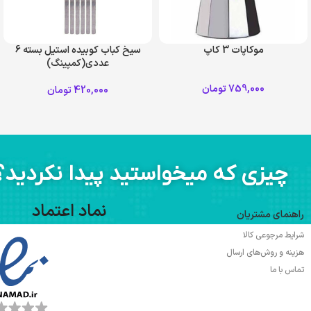
موکاپات 3 کاپ
سیخ کباب کوبیده استیل بسته 6
عددی(کمپینگ)
759,000
تومان
420,000
تومان
چیزی که میخواستید پیدا نکردید؟
نماد اعتماد
راهنمای مشتریان
شرایط مرجوعی کالا
هزینه و روش‌های ارسال
تماس با ما