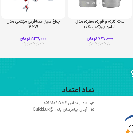
ست کتری و قوری سفری مدل
چراغ سیار مسافرتی مهتابی مدل
شامورتی(کمپینگ)
45W
767,000
تومان
839,000
تومان
نماد اعتماد
تلفن تماس 05191092056
آیدی پیامرسان بله : @QuikkLux