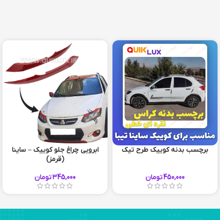
برچسب بدنه کوییک طرح تیک
ابرویی چراغ جلو کوییک – ساینا
(قرمز)
450,000
تومان
345,000
تومان