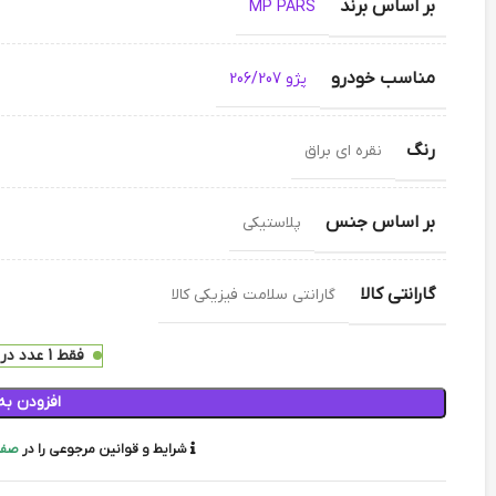
بر اساس برند
MP PARS
مناسب خودرو
پژو 206/207
رنگ
نقره ای براق
بر اساس جنس
پلاستیکی
گارانتی کالا
گارانتی سلامت فیزیکی کالا
فقط 1 عدد در انبار موجود است
افزودن به
شرایط و قوانین مرجوعی را در
صفح