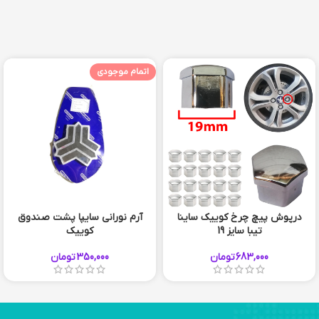
اتمام موجودی
درپوش پیچ چرخ کوییک ساینا
آرم نورانی سایپا پشت صندوق
تیبا سایز 19
کوییک
683,000
تومان
350,000
تومان