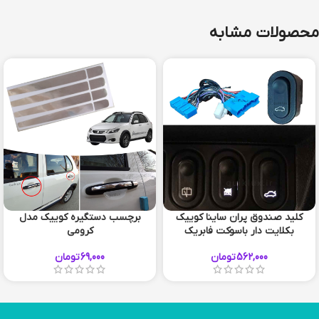
محصولات مشابه
کلید صندوق پران ساینا کوییک
برچسب دستگیره کوییک مدل
بکلایت دار باسوکت فابریک
کرومی
562,000
تومان
69,000
تومان