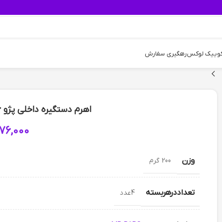
کوییک لوکس
رهگیری سفارش
اهرم دستگیره داخلی پژو 206 Mp Pars- نقره ای براق
76,000
وزن
200 گرم
تعداددرهربسته
4عدد