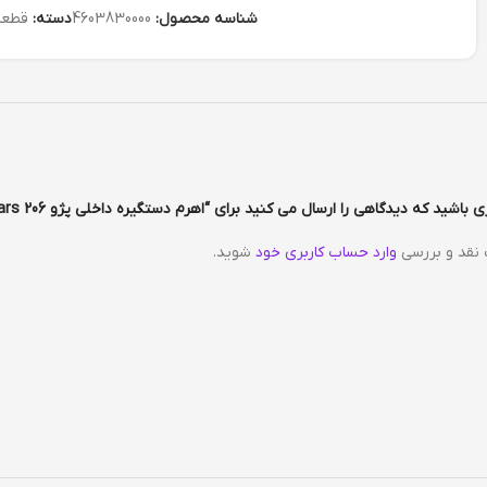
شناسه محصول:
4603830000
دسته:
قطعا
اشید که دیدگاهی را ارسال می کنید برای “اهرم دستگیره داخلی پژو 206 Mp Pars- نقره ای براق”
 نقد و بررسی
وارد حساب کاربری خود
شوید.