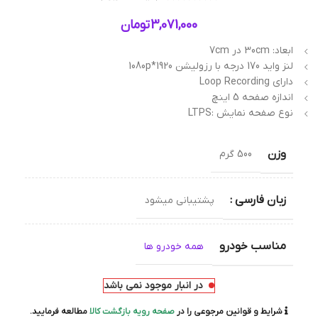
3,071,000
تومان
ابعاد: 30cm در 7cm
لنز واید 170 درجه با رزولیشن 1920*1080p
دارای Loop Recording
اندازه صفحه 5 اینچ
نوع صفحه نمایش :LTPS
وزن
500 گرم
زبان فارسی :
پشتیبانی میشود
مناسب خودرو
همه خودرو ها
در انبار موجود نمی باشد
شرایط و قوانین مرجوعی را در
صفحه رویه بازگشت کالا
مطالعه فرمایید.