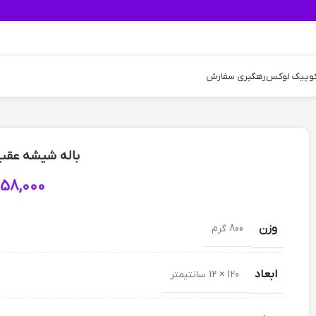
کوییک لوکس
رهگیری سفارش
باله شیشه عقب 206sd – مش
058,000
وزن
800 گرم
ابعاد
120 × 12 سانتیمتر