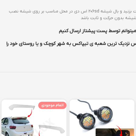
میتوانید کاملا شیشه را تمیز کنید و از هر کدام از یک نوع چسب ژله ای یا چسب زه که لینک بالا قرار دارد دور تا دور باله از پشت بزنید و بال شیشه 206sd اس دی در محل مناسب بر روی شیشه نصب
 شیشه بدون حرکت و ثابت باشد
یتوانم توسط پست پیشتاز ارسال کنیم
س نزدیک ترین شعبه ی تیپاکس به شهر کوچک و یا روستای خود را
اتمام موجودی