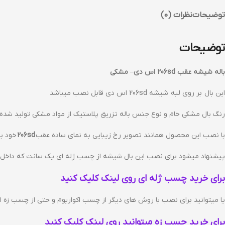
توضیحات
نظرات (0)
توضیحات
باله شیشه عقب 206sd اس دی– مشکی
این بال بر روی لبه شیشه 206sd اس دی قابل نصب میباشد
رنگ بال مشکی خام و نوع جنس باله تزریق پلاستیک از مواد مشکی تولید شده
با نصب این محصول همانند تصویر رخ زیبایی به نمای ساده عقب
206sd
خود ب
پیشنهاد میشود برای نصب این بال شیشه از چسب ژله ای یک سانت که داخل
برای خرید چسب ژله ای روی لینک کلیک کنید
یا میتوانید برای نصب با روش های دیگر از چسب اکواریوم و حتی از چسب زه اس
برای خرید چسب زه میتوانید روی لینک کلیک کنید