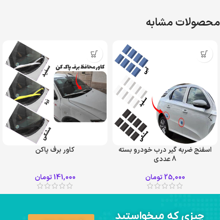
محصولات مشابه
اسفنج ضربه گیر درب خودرو بسته
کاور برف پاکن
8 عددی
زرد
سفید
25,000
تومان
141,000
تومان
مشکی
چیزی که میخواستید