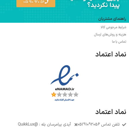
56 920 910 051
پیدا نکردید؟
راهنمای مشتریان
شرایط مرجوعی کالا
هزینه و روش‌های ارسال
تماس با ما
نماد اعتماد
نماد اعتماد
تلفن تماس 05191092056
آیدی پیامرسان بله : @QuikkLux