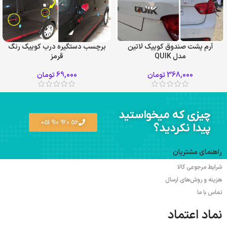
آرم پشت صندوق کوییک لاتین
برچسب دستگیره درب کوییک رنگ
مدل QUIK
قرمز
368,000
تومان
69,000
تومان
چیزی که میخواستید
56 920 910 051
پیدا نکردید؟
راهنمای مشتریان
شرایط مرجوعی کالا
هزینه و روش‌های ارسال
تماس با ما
نماد اعتماد