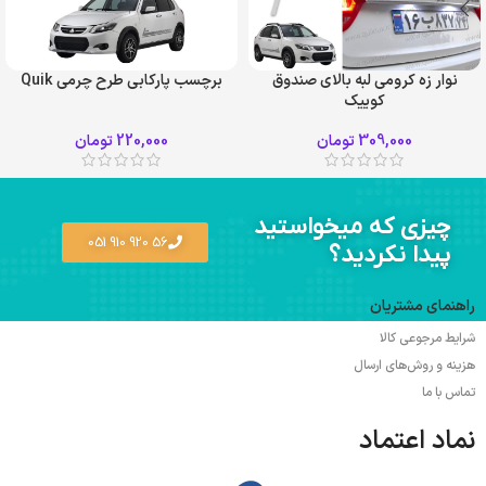
نوار زه کرومی لبه بالای صندوق
برچسب پارکابی طرح چرمی Quik
کوییک
309,000
تومان
220,000
تومان
چیزی که میخواستید
56 920 910 051
پیدا نکردید؟
راهنمای مشتریان
شرایط مرجوعی کالا
هزینه و روش‌های ارسال
تماس با ما
نماد اعتماد