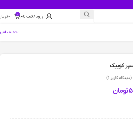
0
ورود / ثبت نام
0
تومان
تخفیف امرو
سپر کوییک
(دیدگاه کاربر
1
)
5
تومان