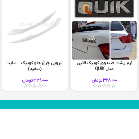
آرم پشت صندوق کوییک لاتین
ابرویی چراغ جلو کوییک – ساینا
مدل QUIK
(سفید)
368,000
تومان
339,000
تومان
چیزی که میخواستید پیدا نکردید؟