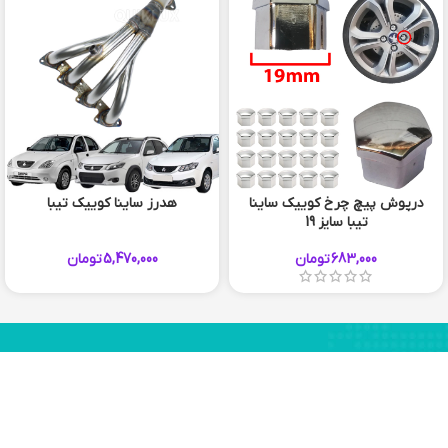
درپوش پیچ چرخ کوییک ساینا
هدرز ساینا کوییک تیبا
تیبا سایز 19
683,000
تومان
5,470,000
تومان
56 920 910 051