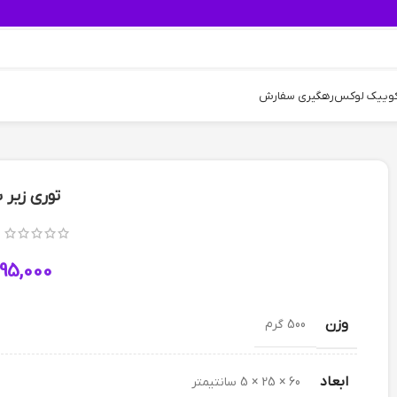
کوییک لوکس
رهگیری سفارش
توری زیر 
95,000
وزن
500 گرم
ابعاد
60 × 25 × 5 سانتیمتر