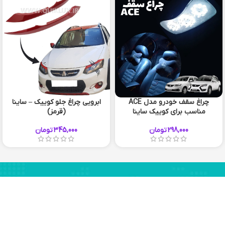
چراغ سقف خودرو مدل ACE
ابرویی چراغ جلو کوییک – ساینا
مناسب برای کوییک ساینا
(قرمز)
298,000
تومان
345,000
تومان