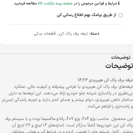
شرایط و قوانین مرجوعی را در
صفحه رویه بازگشت کالا
مطالعه فرمایید.
از طریق پیامک بهم اطلاع رسانی کن
دسته:
تیغه برف پاک کن
,
قطعات یدکی
توضیحات
توضیحات
تیغه برف پاک کن هیبریدی 16/26
تیغه‌های برف پاک کن هیبریدی با طراحی پیشرفته و کیفیت عالی، عملکرد
بی‌نظیری در پاکسازی شیشه جلو خودرو ارائه می‌دهند. این تیغه‌ها به دلیل
ساختار خاص هیبریدی، دوام بیشتر و صدای کمتر دارند و تجربه رانندگی ایمن‌تر
و راحت‌تری را فراهم می‌کنند.
این محصول مناسب
پژو 206، پژو 207، رانا و ماکسیما
بوده و با سیستم برف
پاک کن این خودروها کاملاً سازگار است. اندازه‌های 16 اینچ و 26 اینچ آن
پوشش کامل شیشه جلو را تضمین کرده و در شرایط آب و هوایی مختلف