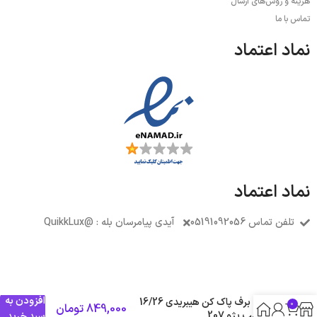
هزینه و روش‌های ارسال
تماس با ما
نماد اعتماد
نماد اعتماد
تلفن تماس 05191092056
آیدی پیامرسان بله : @QuikkLux
افزودن به
تیغه برف پاک کن هیبریدی 16/26
0
849,000
تومان
مناسب پژو 207
سبد خرید