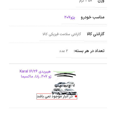
وزن
350 گرم
مناسب خودرو
پژو207
گارانتی کالا
گارانتی سلامت فیزیکی کالا
تعداد در هر بسته:
2 عدد
تیغه برف پاک کن هیبریدی 16/26 Karal
مناسب پژو 206، پژو 207، رانا، ماکسیما
اطلاعات بیشتر
849,000
تومان
در انبار موجود نمی باشد