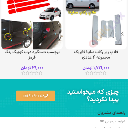
فلاپ زیر رکاب ساینا فابریک
برچسب دستگیره درب کوییک رنگ
مجموعه 4 عددی
قرمز
1,721,000
تومان
69,000
تومان
چیزی که میخواستید
56 920 910 051
پیدا نکردید؟
راهنمای مشتریان
شرایط مرجوعی کالا