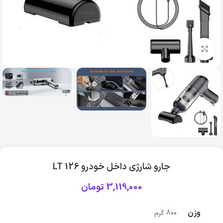
بزرگنمایی تصویر
جارو شارژی داخل خودرو LT 126
3,119,000
تومان
وزن
800 گرم