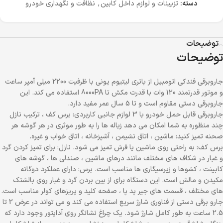
دسته:
تزیینات و لوازم داخل کابین
,
نظافت و نگهداری خودرو
توضیحات
توضیحات
جاروبرقی فندکی اتومبیل از باتری لیتیوم یونی با ظرفیت 2200 میلی آمپر ساعت
و موتور قدرتمند 120 وات با قدرت مکش تا 8000PA استفاده می کند. این
جاروبرقی دستی مقاوم است و تا 5 سال عمر مفید دارد.
جاروبرقی قابل حمل خودرو با 3 لوازم جانبی کاربردی: برس کف ، ترکیب نازل
چند منظوره به شما امکان می دهد زباله ها را به طور موثری در هر گوشه هر
صحنه تمیز کنید: ماشین ، اتاق نشیمن ، آشپزخانه ، اتاق خواب و غیره.
برس کف: به راحتی روی ماشین یا فرش تمیز می شود. نازل: برای تمیز کردن گرد
و غبار در شکاف های مختلف مانند درهای ماشین ، صندلی ها ، گوشه های
کابینت ، کشوها و زیرسیگاری ها مناسب است. برس: دارای عملکرد دوگانه
مکیدن و مالش است. این دستگاه برای از بین بردن گرد و غبار روی بالشتک
های مختلف ، قسمت های جیر پد پا ، صفحه کلید و پریزهای کولر مناسب است.
جارو برقی دستی از فناوری شارژ سریع استفاده می کند و می تواند در عرض 2 تا
2.5 ساعت به طور کامل شارژ شود. یک چراغ نشانگر روی آداپتور وجود دارد که