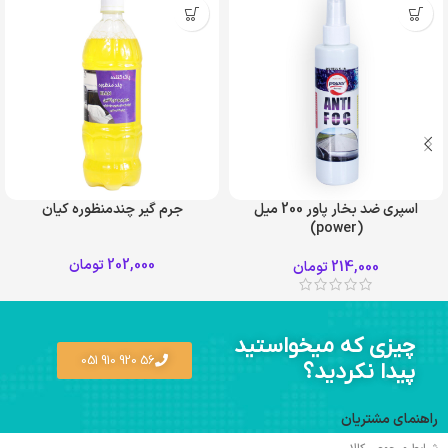
اسپری ضد بخار پاور 200 میل
جرم گیر چندمنظوره کیان
(power)
202,000
تومان
214,000
تومان
چیزی که میخواستید
56 920 910 051
پیدا نکردید؟
راهنمای مشتریان