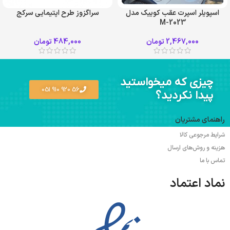
اسپویلر اسپرت عقب کوییک مدل
سراگزوز طرح اپتیمایی سرکج
M-2023
سفید
قرمز
2,467,000
تومان
484,000
تومان
مشکی
چیزی که میخواستید
56 920 910 051
پیدا نکردید؟
راهنمای مشتریان
شرایط مرجوعی کالا
هزینه و روش‌های ارسال
تماس با ما
نماد اعتماد