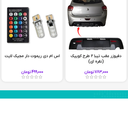
دفیوزر عقب تیبا 2 طرح کوییک
اس ام دی ریموت دار مجیک لایت
(نقره ای)
783,000
تومان
499,000
تومان
56 920 910 051