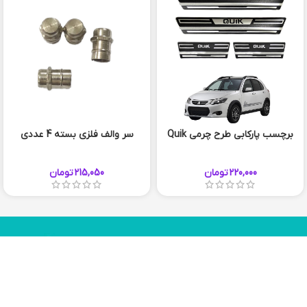
برچسب پارکابی طرح چرمی Quik
سر والف فلزی بسته 4 عددی
220,000
تومان
215,050
تومان
چیزی که میخواستید پیدا نکردید؟