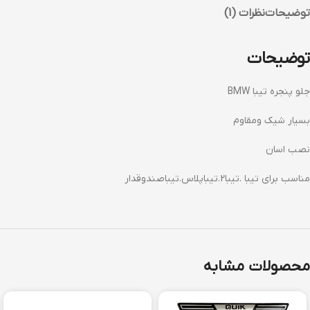
توضیحات
نظرات (1)
توضیحات
جلو پنجره تیبا BMW
بسیار شیک ومقاوم
نصب اسان
مناسب برای تیبا .تیبا2.تیباپلاس.تیباصندوقدار
محصولات مشابه