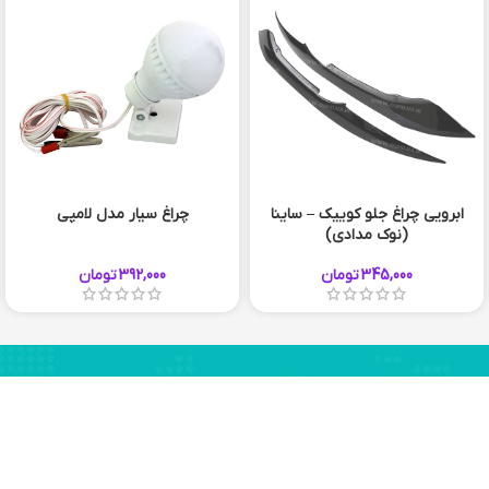
ابرویی چراغ جلو کوییک – ساینا
چراغ سیار مدل لامپی
(نوک مدادی)
345,000
تومان
392,000
تومان