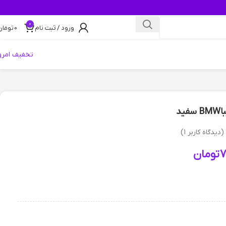
0
ورود / ثبت نام
0
تومان
تخفیف امرو
ید
(دیدگاه کاربر
1
)
7
تومان