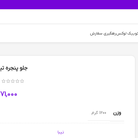
کوییک لوکس
رهگیری سفارش
جلو پنجره تیباBMW سف
71,000
وزن
1200 گرم
تیبا