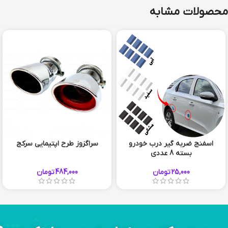
محصولات مشابه
اسفنج ضربه گیر درب خودرو
سراگزوز طرح اپتیمایی سرکج
بسته 8 عددی
25,000
تومان
484,000
تومان