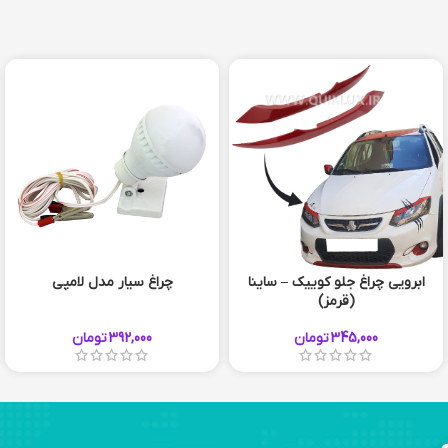
ابرویی چراغ جلو کوییک – ساینا
چراغ سیار مدل لامپی
(قرمز)
345,000
تومان
392,000
تومان