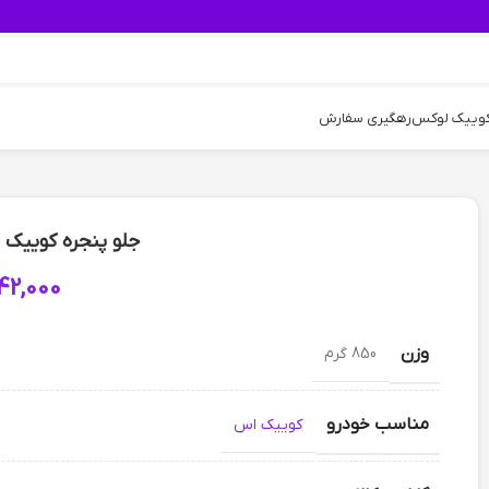
کوییک لوکس
رهگیری سفارش
جلو پنجره کوییک 
42,000
وزن
850 گرم
مناسب خودرو
کوییک اس