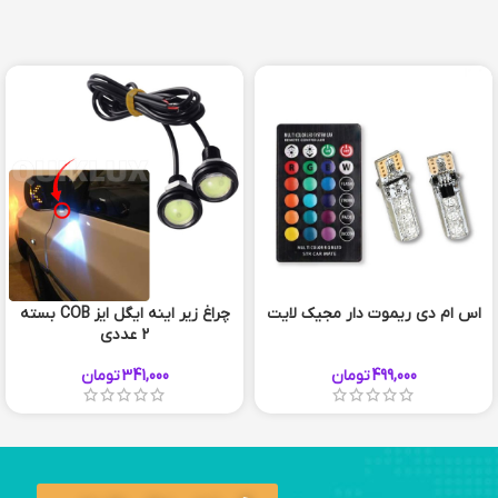
اس ام دی ریموت دار مجیک لایت
چراغ زیر اینه ایگل ایز COB بسته
2 عددی
499,000
تومان
341,000
تومان