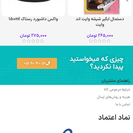
دستمال ابگیر شیشه وایت اند
واکس داشبورد رستاک 150ml
وایت
265,000
تومان
275,000
تومان
چیزی که میخواستید
56 920 910 051
پیدا نکردید؟
راهنمای مشتریان
شرایط مرجوعی کالا
هزینه و روش‌های ارسال
تماس با ما
نماد اعتماد