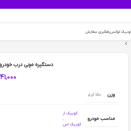
کوییک لوکس
رهگیری سفارش
دستگیره مچی درب خودرو 
41,000
وزن
150 گرم
کوییک ار
مناسب خودرو
,
کوییک اس