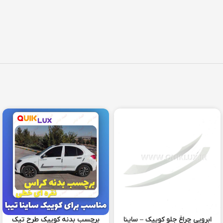
ابرویی چراغ جلو کوییک – ساینا
برچسب بدنه کوییک طرح تیک