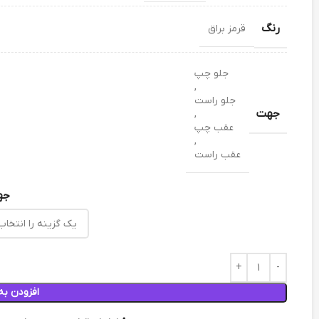
رنگ
قرمز براق
جلو چپ
,
جلو راست
جهت
,
عقب چپ
,
عقب راست
جه
افزودن به