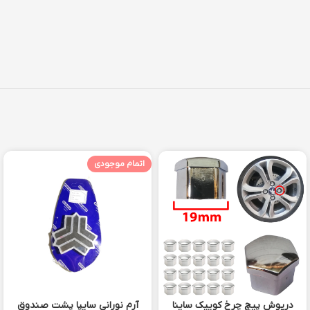
اتمام موجودی
درپوش پیچ چرخ کوییک ساینا
آرم نورانی سایپا پشت صندوق