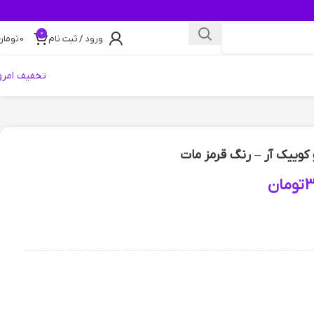
0
ورود / ثبت نام
0
تومان
تخفیف امرو
کوییک آر – رنگ قرمز مات
3
تومان