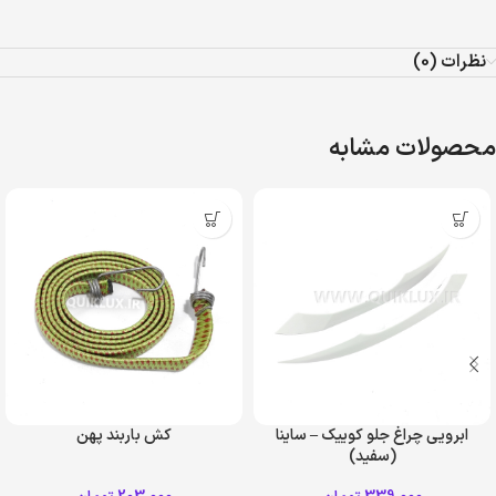
نظرات (0)
محصولات مشابه
ابرویی چراغ جلو کوییک – ساینا
کش باربند پهن
(سفید)