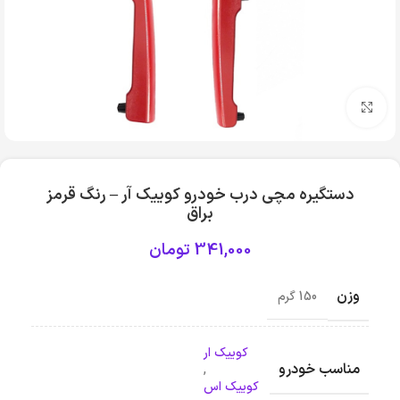
بزرگنمایی تصویر
دستگیره مچی درب خودرو کوییک آر – رنگ قرمز
براق
341,000
تومان
وزن
150 گرم
کوییک ار
مناسب خودرو
,
کوییک اس