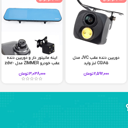
دوربین دنده عقب JVC مدل
اینه مانیتور دار و دوربین دنده
CG185 لنز واید
عقب خودرو ZIMMER مدل zdvr-
1920
2,592,000
تومان
3,038,000
تومان