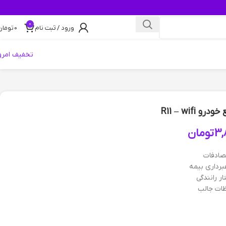
0
ورود / ثبت نام
0
تومان
تخفیف امرو
 R11 – wifi
3,
تومان
صادفات
رداری بیمه
ار رانندگی
ات جالب