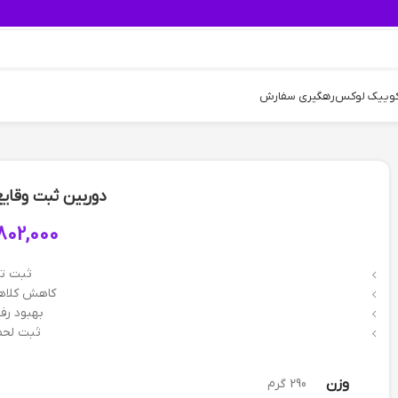
کوییک لوکس
رهگیری سفارش
دوربین ثبت وقایع خودرو
802,000
ثبت ت
کاهش کلاهب
بهبود رفت
ثبت لحظ
وزن
290 گرم