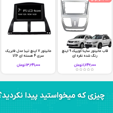
قاب مانیتور ساینا کوییک 9 اینچ
مانیتور 7 اینچ تیبا مدل فابریک
رنگ شده نقره ای
سری 4 هسته ای 1/16
1,742,000
تومان
13,241,000
تومان
چیزی که میخواستید پیدا نکردید؟