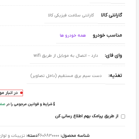
گارانتی کالا
گارانتی سلامت فیزیکی کالا
مناسب خودرو
همه خودرو ها
وای فای:
دارد – اتصال به موبایل از طریق wifi
تغذیه:
دست سیم برق مستقیم (داخل تصاویر)
در انبار م
شرایط و قوانین مرجوعی را در
صفح
از طریق پیامک بهم اطلاع رسانی کن
شناسه محصول:
4606830000
دسته:
تزیینات و لواز