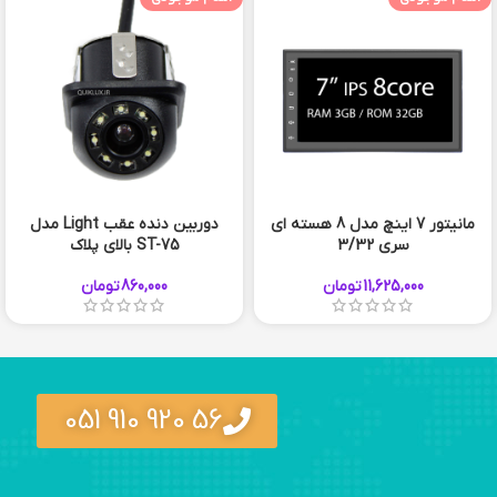
مانیتور 7 اینچ مدل 8 هسته ای
دوربین دنده عقب Light مدل
سری 3/32
ST-75 بالای پلاک
11,625,000
تومان
860,000
تومان
56 920 910 051