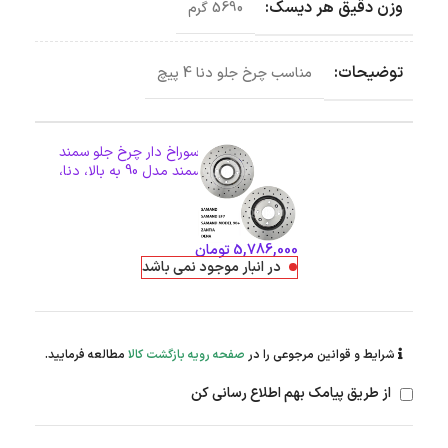
وزن دقیق هر دیسک:
5690 گرم
توضیحات:
مناسب چرخ جلو دنا 4 پیچ
دیسک ترمز PFC سوراخ دار چرخ جلو سمند
ملی، سمند EF7، سمند مدل 90 به بالا، دنا،
زانتیا همه مدل ها
اطلاعات بیشتر
5,786,000
تومان
در انبار موجود نمی باشد
شرایط و قوانین مرجوعی را در
صفحه رویه بازگشت کالا
مطالعه فرمایید.
از طریق پیامک بهم اطلاع رسانی کن