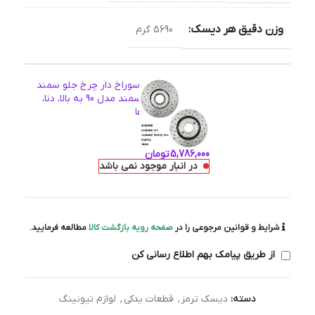
وزن دقیق هر دیسک:
5690 گرم
دیسک ترمز PFC سوراخ دار چرخ جلو سمند
ملی، سمند EF7، سمند مدل 90 به بالا، دنا،
زانتیا همه مدل ها
اطلاعات بیشتر
5,786,000
تومان
در انبار موجود نمی باشد
شرایط و قوانین مرجوعی را در
صفحه رویه بازگشت کالا
مطالعه فرمایید.
از طریق پیامک بهم اطلاع رسانی کن
دسته:
دیسک ترمز
,
قطعات یدکی
,
لوازم تیونینگ