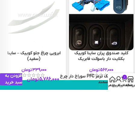
کلید صندوق پران ساینا کوییک
ابرویی چراغ جلو کوییک – ساینا
بکلایت دار باسوکت فابریک
(سفید)
562,000
تومان
339,000
تومان
افزودن به
دیسک ترمز PFC سوراخ دار چرخ
0
5,786,000
تومان
جلو سمند
سبد خرید
روشگاه
سبد خرید
خانه
حساب کاربری من
چیزی که میخواستید
56 920 910 051
پیدا نکردید؟