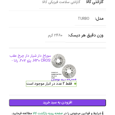
گارانتی کالا
گارانتی سلامت فیزیکی کالا
مدل:
TURBO
وزن دقیق هر دیسک:
2480 گرم
دیسک ترمز PFC سوراخ دار شیار دار چرخ عقب
پژو 206 تیپ 5، H30 CROSS، پژو 207، رانا -
مدل توربو
5,200,000
تومان
فقط 2 عدد در انبار موجود است
افزودن به سبد خرید
شرایط و قوانین مرجوعی را در
صفحه رویه بازگشت کالا
مطالعه فرمایید.