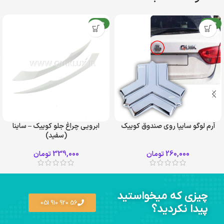
جدید
جدید
آرم لوگو سایپا روی صندوق کوییک
ابرویی چراغ جلو کوییک – ساینا
(سفید)
260,000
تومان
339,000
تومان
چیزی که میخواستید
56 920 910 051
پیدا نکردید؟