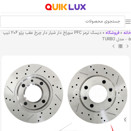
خانه
»
فروشگاه
»
دیسک ترمز PFC سوراخ دار شیار دار چرخ عقب پژو 206 تیپ
5 – مدل TURBO