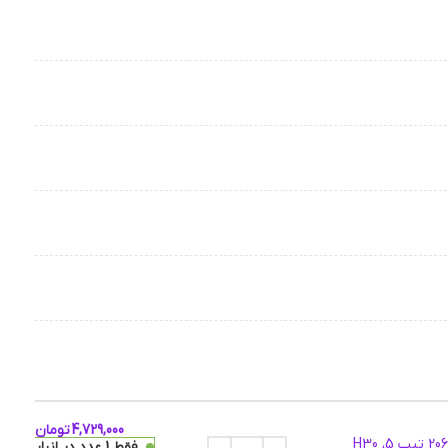
4,729,000
تومان
دیسک ترمز SMT سوراخ دار اسپرت چرخ عقب - پژو 206 تیپ 5، H30
فقط 1 عدد در انبار