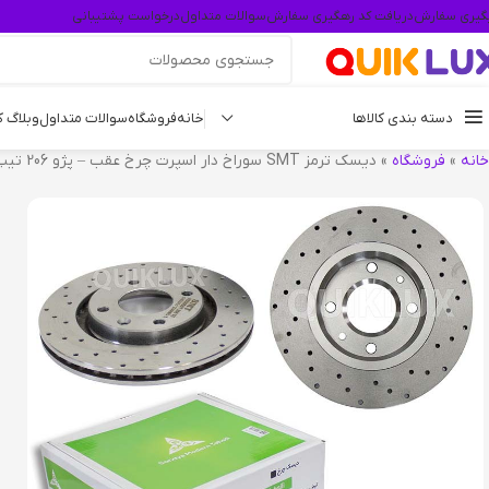
گیری سفارش
دریافت کد رهگیری سفارش
سوالات متداول
درخواست پشتیبانی
دسته بندی کالاها
خانه
فروشگاه
سوالات متداول
وبلاگ 
خانه
»
فروشگاه
»
دیسک ترمز SMT سوراخ دار اسپرت چرخ عقب – پژو 206 تیپ 5