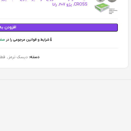
CROSS، پژو 207، رانا
افزودن به
شرایط و قوانین مرجوعی را در
صفح
دسته:
دیسک ترمز
,
قطع