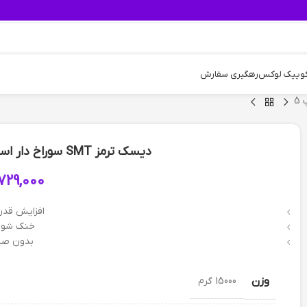
کوییک لوکس
رهگیری سفارش
دیسک ترمز SMT سوراخ دار اسپرت چرخ عقب – پژو 206 تیپ 5
729,000
افزایش قدر
خنک شون
بدون صد
وزن
15000 گرم