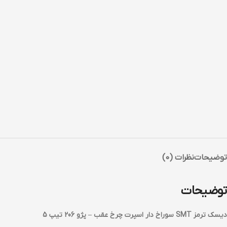
توضیحات
نظرات (0)
توضیحات
دیسک ترمز SMT سوراخ دار اسپرت چرخ عقب – پژو 206 تیپ 5