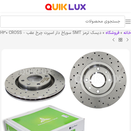
خانه
»
فروشگاه
»
دیسک ترمز SMT سوراخ دار اسپرت چرخ عقب – H30 CROSS