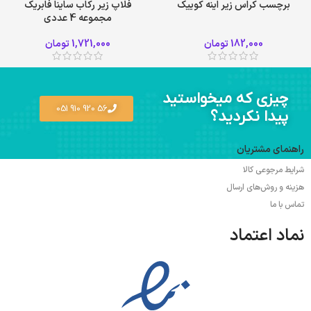
برچسب کراس زیر اینه کوییک
فلاپ زیر رکاب ساینا فابریک
مجموعه 4 عددی
182,000
تومان
1,721,000
تومان
چیزی که میخواستید
56 920 910 051
پیدا نکردید؟
راهنمای مشتریان
شرایط مرجوعی کالا
هزینه و روش‌های ارسال
تماس با ما
نماد اعتماد