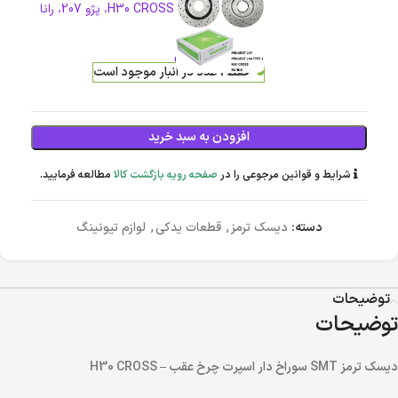
- پژو 206 تیپ 5، H30 CROSS، پژو 207، رانا
4,729,000
تومان
فقط 1 عدد در انبار موجود است
افزودن به سبد خرید
شرایط و قوانین مرجوعی را در
صفحه رویه بازگشت کالا
مطالعه فرمایید.
دسته:
دیسک ترمز
,
قطعات یدکی
,
لوازم تیونینگ
توضیحات
توضیحات
دیسک ترمز SMT سوراخ دار اسپرت چرخ عقب – H30 CROSS