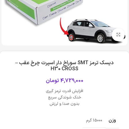
بزرگنمایی تصویر
دیسک ترمز SMT سوراخ دار اسپرت چرخ عقب –
H30 CROSS
4,729,000
تومان
افزایش قدرت ترمز گیری
خنک شوندگی سریع
بدون صدا و لرزش
وزن
15000 گرم