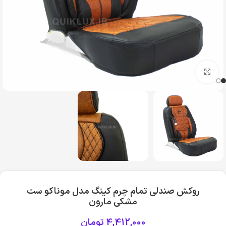
بزرگنمایی تصویر
روکش صندلی تمام چرم کینگ مدل موناکو ست
مشکی مارون
4,412,000
تومان