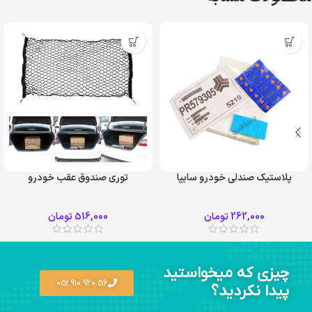
پلاستیک صندلی خودرو سایپا
توری صندوق عقب خودرو
262,000
تومان
516,000
تومان
چیزی که میخواستید
56 920 910 051
پیدا نکردید؟