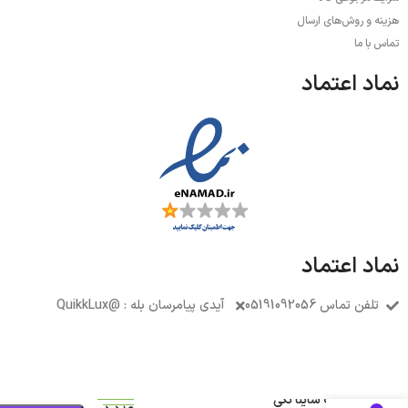
هزینه و روش‌های ارسال
تماس با ما
نماد اعتماد
نماد اعتماد
تلفن تماس 05191092056
آیدی پیامرسان بله : @QuikkLux
فقط 1
رکاب ساینا تکی