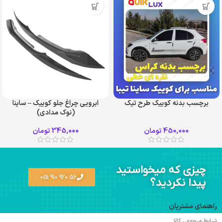
برچسب بدنه کوییک طرح تیک
ابرویی چراغ جلو کوییک – ساینا
(نوک مدادی)
450,000
تومان
345,000
تومان
چیزی که میخواستید
56 920 910 051
پیدا نکردید؟
راهنمای مشتریان
شرایط مرجوعی کالا