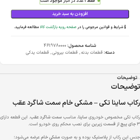
فقط 1 عدد در انبار موجود است
افزودن به سبد خرید
شرایط و قوانین مرجوعی را در
صفحه رویه بازگشت کالا
مطالعه فرمایید.
شناسه محصول:
4619780000
دسته:
قطعات بدنه
,
قطعات بیرونی
,
قطعات یدکی
توضیحات
توضیحات
رکاب ساینا تکی – مشکی خام سمت شاگرد عقب
رکاب تکی مخصوص خودروی
ساینا
، مناسب
سمت شاگرد عقب
. این قطعه دارای
۳ جای پیچ از قسمت زیرین
برای نصب محکم روی خودرو است.
جنس این رکاب از
پلاستیک
بوده و به صورت
مشکی خام
عرضه می‌شود؛