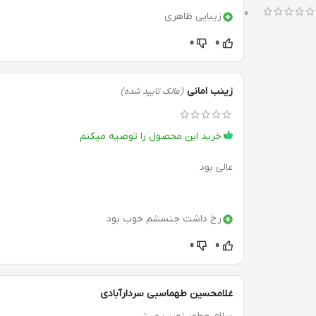
0
زیبایی ظاهری
0
0
زینب امانی
(مالک تایید شده)
خرید این محصول را توصیه میکنم
عالی بود
رخ داشت جنسشم خوب بود
0
0
غلامحسین طهماسبی سردارآبادی