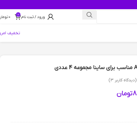
0
ورود / ثبت نام
0
تومان
تخفیف امرو
(دیدگاه کاربر
3
)
8
تومان