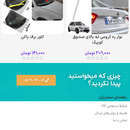
نوار زه کرومی لبه بالای صندوق
کاور برف پاکن
کوییک
زرد
سفید
309,000
تومان
141,000
تومان
مشکی
چیزی که میخواستید
56 920 910 051
پیدا نکردید؟
راهنمای مشتریان
شرایط مرجوعی کالا
هزینه و روش‌های ارسال
تماس با ما