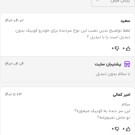
سعيد
1402-04-02
لطفا توضيح بدين نصب اين نوع سردنده براي خودرو كوييك بدون
تبديل است يا با تبديل ؟
0
0
پشتیبان سایت
1402-04-04
با سلام بدون تبدیل
امیر کمالی
1401-11-23
سلام
این سر دنده به کوییک میخوره؟
تو جاش نمیچرخه؟
0
0