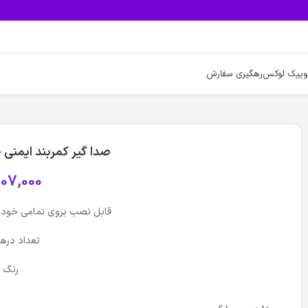
وییک لوکس
رهگیری سفارش
صدا گیر کمربند ایمنی خودر
07,000
قابل نصب بروی تمامی خودر
تعداد درهربست
رنگ 