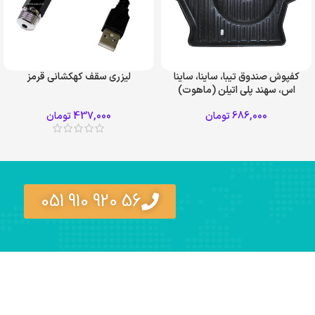
کفپوش صندوق تیبا، ساینا، ساینا
لیزری سقف کهکشانی قرمز
اس، سهند پلی اتیلن (ماهوت)
686,000
تومان
437,000
تومان
56 920 910 051