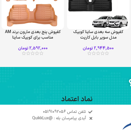
کفپوش سه بعدی ساینا کوییک
کفپوش پنج بعدی مارون برند AM
مدل سوپر بابل کارپت
مناسب برای کوییک ساینا
طوسی
مشکی
2,944,500
تومان
2,592,000
تومان
نماد اعتماد
تلفن تماس 05191092056
آیدی پیامرسان بله : @QuikkLux