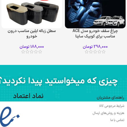
چراغ سقف خودرو مدل ACE
سطل زباله ایلین مناسب درون
مناسب برای کوییک ساینا
خودرو
298,000
تومان
188,000
تومان
چیزی که میخواستید پیدا نکردید؟
نماد اعتماد
راهنمای مشتریان
شرایط مرجوعی کالا
هزینه و روش‌های ارسال
تماس با ما