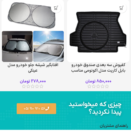
کفپوش سه بعدی صندوق خودرو
افتابگیر شیشه جلو خودرو مدل
بابل کارپت مدل اکونومی مناسب
عینکی
ساینا، ساینا اس، تیبا صندوقدار،
850,000
تومان
278,000
تومان
سهند
چیزی که میخواستید
56 920 910 051
پیدا نکردید؟
راهنمای مشتریان