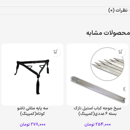
نظرات (0)
محصولات مشابه
سیخ جوجه کباب استیل نازک
سه پایه مثلثی تاشو
بسته 6 عددی(کمپینگ)
کوتاه(کمپینگ)
254,000
تومان
278,000
تومان