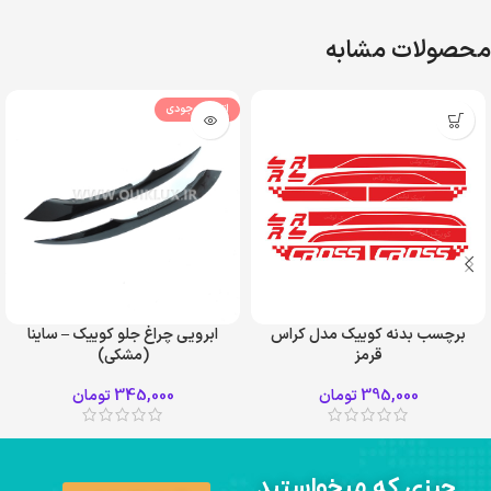
محصولات مشابه
اتمام موجودی
برچسب بدنه کوییک مدل کراس
ابرویی چراغ جلو کوییک – ساینا
قرمز
(مشکی)
395,000
تومان
345,000
تومان
چیزی که میخواستید