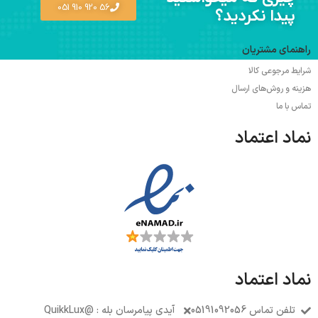
56 920 910 051
پیدا نکردید؟
راهنمای مشتریان
شرایط مرجوعی کالا
هزینه و روش‌های ارسال
تماس با ما
نماد اعتماد
نماد اعتماد
تلفن تماس 05191092056
آیدی پیامرسان بله : @QuikkLux