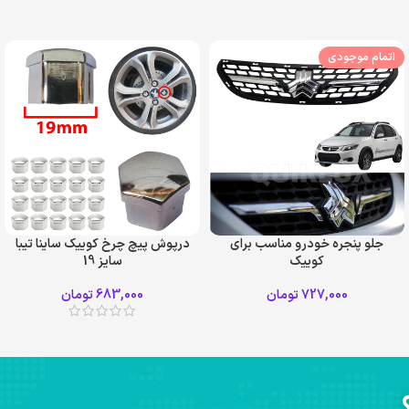
اتمام موجودی
جلو پنجره خودرو مناسب برای
درپوش پیچ چرخ کوییک ساینا تیبا
کوییک
سایز 19
727,000
تومان
683,000
تومان