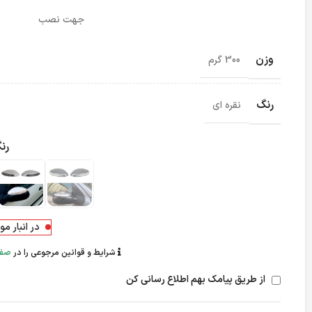
جهت نصب ر
وزن
300 گرم
رنگ
نقره ای
رن
در انبار م
شرایط و قوانین مرجوعی را در
صفح
از طریق پیامک بهم اطلاع رسانی کن