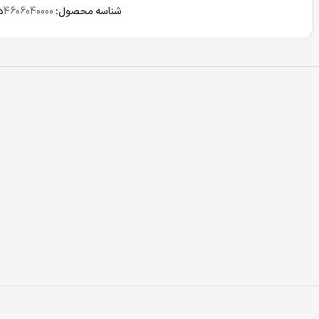
شناسه محصول:
4606040000
د