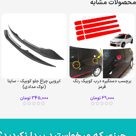
محصولات مشابه
برچسب دستگیره درب کوییک رنگ
ابرویی چراغ جلو کوییک – ساینا
قرمز
(نوک مدادی)
69,000
تومان
345,000
تومان