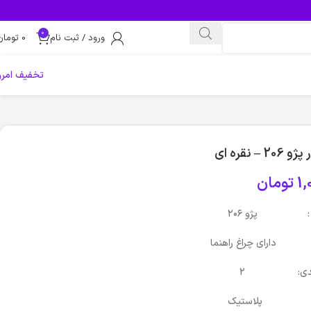
0
ورود / ثبت نام
0
تومان
تخفیف امرو
 نقره ای
1,
تومان
رو : پژو ۲۰۶
 : دارای چراغ راهنما
ته‌بندی: ۲
 پلاستیک