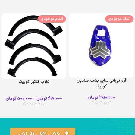
اتمام موجودی
اتمام موجودی
آرم نورانی سایپا پشت صندوق
فلاپ گلگیر کوییک
کوییک
350,000
تومان
617,000
تومان
–
500,000
تومان