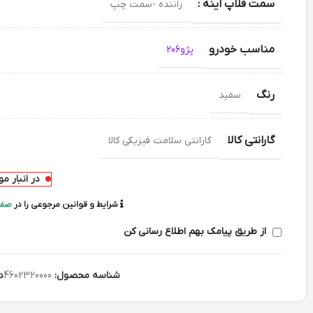
سمت فلاپ اینه :
راننده -سمت چپ
مناسب خودرو
پژو206
رنگ
سفید
گارانتی کالا
گارانتی سلامت فیزیکی کالا
در انبار م
شرایط و قوانین مرجوعی را در
صفح
از طریق پیامک بهم اطلاع رسانی کن
شناسه محصول:
4602320000
د