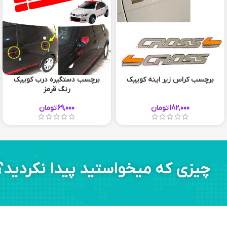
برچسب کراس زیر اینه کوییک
برچسب دستگیره درب کوییک
رنگ قرمز
182,000
تومان
69,000
تومان
چیزی که میخواستید پیدا نکردید؟