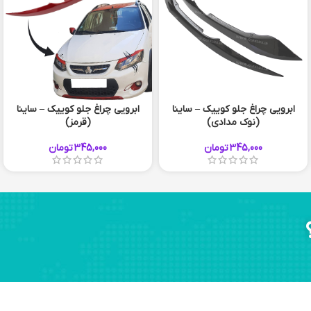
ابرویی چراغ جلو کوییک – ساینا
ابرویی چراغ جلو کوییک – ساینا
(نوک مدادی)
(قرمز)
345,000
تومان
345,000
تومان