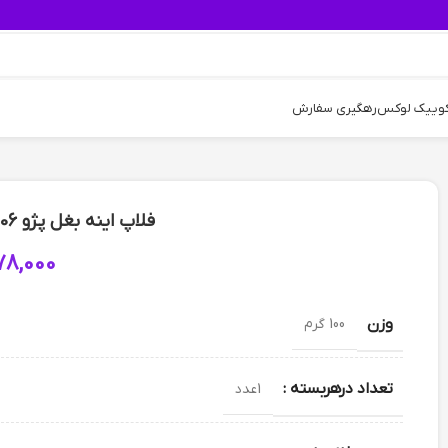
کوییک لوکس
رهگیری سفارش
فلاپ اینه بغل پژو 206 – رنگ سفید (راننده)
78,000
وزن
100 گرم
تعداد درهربسته :
1عدد