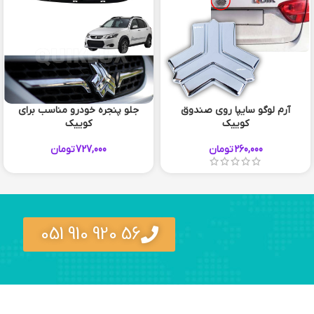
آرم لوگو سایپا روی صندوق
جلو پنجره خودرو مناسب برای
کوییک
کوییک
260,000
تومان
727,000
تومان
56 920 910 051