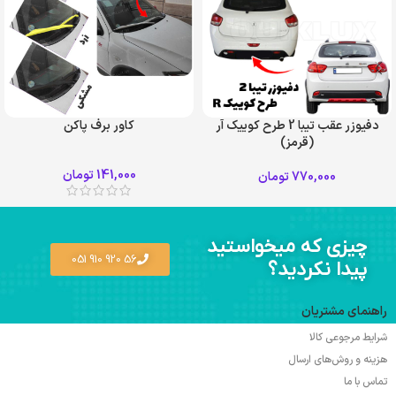
دفیوزر عقب تیبا 2 طرح کوییک آر
کاور برف پاکن
(قرمز)
زرد
سفید
141,000
تومان
770,000
تومان
مشکی
چیزی که میخواستید
56 920 910 051
پیدا نکردید؟
راهنمای مشتریان
شرایط مرجوعی کالا
هزینه و روش‌های ارسال
تماس با ما