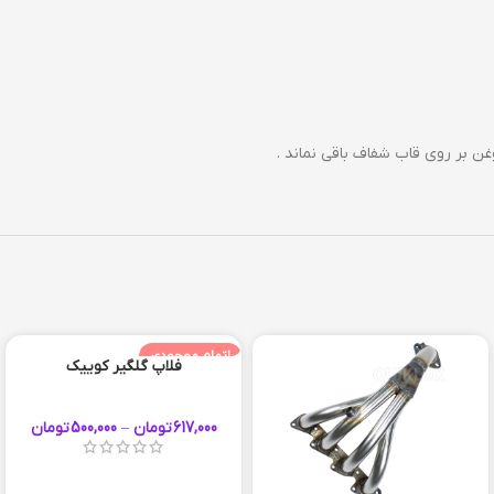
 بر روی قاب شفاف باقی نماند .
اتمام موجودی
فلاپ گلگیر کوییک
617,000
تومان
–
500,000
تومان