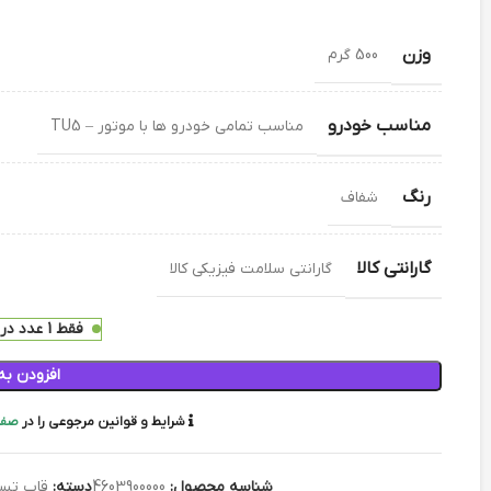
وزن
500 گرم
مناسب خودرو
مناسب تمامی خودرو ها با موتور – TU5
رنگ
شفاف
گارانتی کالا
گارانتی سلامت فیزیکی کالا
فقط 1 عدد در انبار موجود است
افزودن به
شرایط و قوانین مرجوعی را در
صفح
شناسه محصول:
4603900000
دسته:
قاب تسم