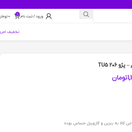
0
ورود / ثبت نام
0
تومان
تخفیف امرو
 206 TU5
1
تومان
ن کالا به بنزین و گازوییل حساس بوده