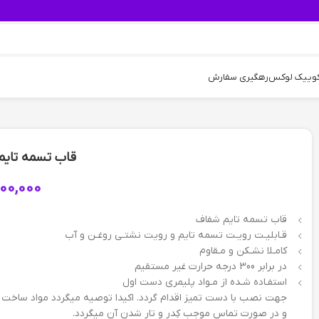
کوییک لوکس
رهگیری سفارش
قاب تسمه تایم – پژو
,100,000
قاب تسمه تایم شفاف
قـابلیـت رویـت تسمه تایم و رویت نشتـی روغـن و آب
کامـلا نشـکن و مـقاوم
در برابر 300 درجه حرارت غیر مستقیم
استفـاده شـده از مـواد پلیمری دست اول
جهت نصب با دست تمیز اقدام گردد. اکیدا توصیه میگردد مواد ساخت ای
و در صورت تماس موجب کِدر و تار شدن آن میگردد.