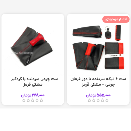
اتمام موجودی
ست 6 تيکه سردنده با دور فرمان
ست چرمی سردنده با گردگیر –
چرمی – مشکی قرمز
مشکی قرمز
555,000
تومان
278,000
تومان
56 920 910 051