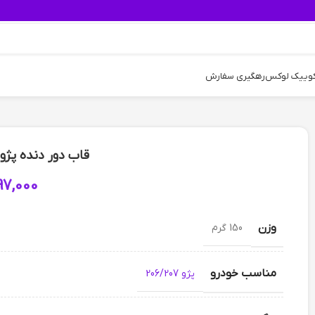
کوییک لوکس
رهگیری سفارش
قاب دور دنده پژو 206 – نقره ای برا
97,000
وزن
150 گرم
مناسب خودرو
پژو 206/207