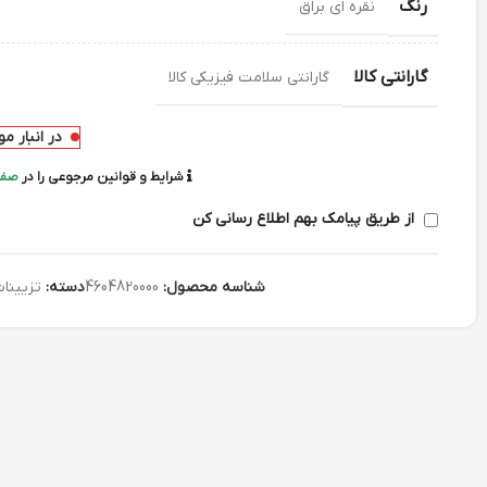
رنگ
نقره ای براق
گارانتی کالا
گارانتی سلامت فیزیکی کالا
در انبار م
شرایط و قوانین مرجوعی را در
صفح
از طریق پیامک بهم اطلاع رسانی کن
شناسه محصول:
4604820000
دسته:
تزیینات