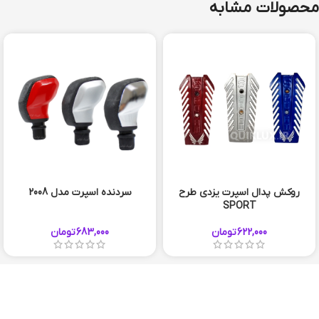
محصولات مشابه
روکش پدال اسپرت يزدی طرح
سردنده اسپرت مدل 2008
SPORT
ابی
622,000
تومان
683,000
تومان
مشکی
+3
چیزی که میخواستید پیدا نکردید؟