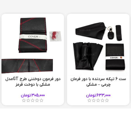
ست 6 تيکه سردنده با دور فرمان
دور فرمون دوختنی طرح GTمدل
چرمی – مشکی
مشکی با دوخت قرمز
633,000
تومان
305,000
تومان