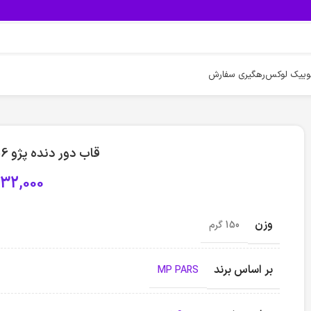
وییک لوکس
رهگیری سفارش
قاب دور دنده پژو 206 – نقره ای مات Mp
32,000
وزن
150 گرم
بر اساس برند
MP PARS