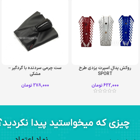
روکش پدال اسپرت يزدی طرح
ست چرمی سردنده با گردگیر –
SPORT
مشکی
622,000
تومان
278,000
تومان
چیزی که میخواستید پیدا نکردید؟