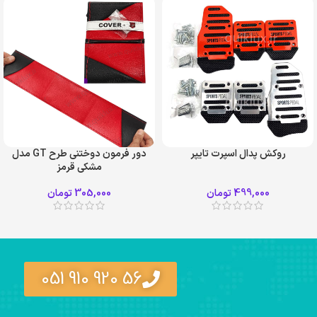
روکش پدال اسپرت تایپر
دور فرمون دوختنی طرح GT مدل
مشکی قرمز
499,000
تومان
305,000
تومان
+3
56 920 910 051