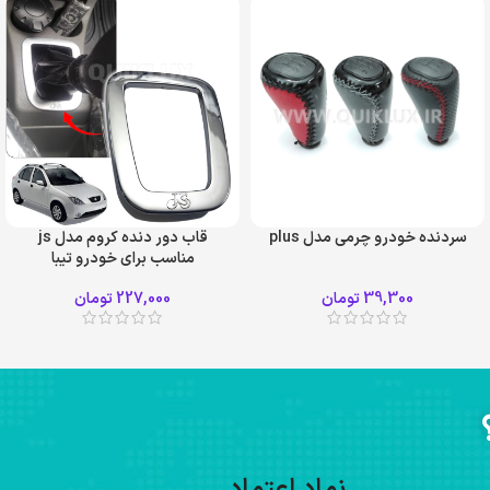
سردنده خودرو چرمی مدل plus
قاب دور دنده کروم مدل js
مناسب برای خودرو تیبا
نقره ای براق
39,300
تومان
227,000
تومان
نقره ای مات