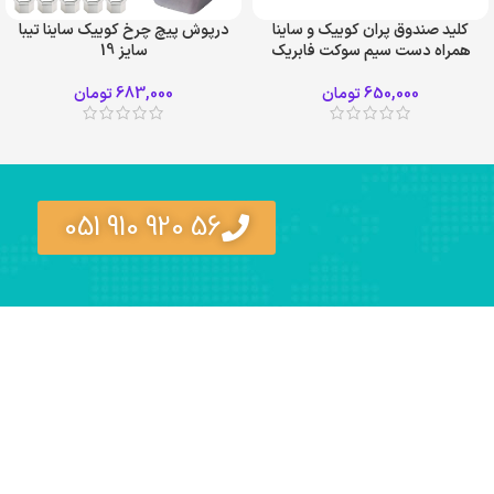
کلید صندوق پران کوییک و ساینا
درپوش پیچ چرخ کوییک ساینا تیبا
همراه دست سیم سوکت فابریک
سایز 19
650,000
تومان
683,000
تومان
56 920 910 051