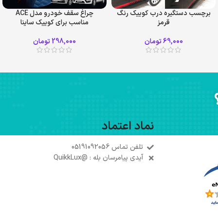
برچسب دستگیره درب کوییک رنگ
چراغ سقف خودرو مدل ACE
قرمز
مناسب برای کوییک ساینا
69,000
تومان
298,000
تومان
نماد اعتماد
تلفن تماس 05191092056
آیدی پیامرسان بله : @QuikkLux