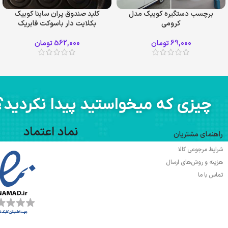
برچسب دستگیره کوییک مدل
کلید صندوق پران ساینا کوییک
کرومی
بکلایت دار باسوکت فابریک
69,000
تومان
562,000
تومان
چیزی که میخواستید پیدا نکردید؟
نماد اعتماد
راهنمای مشتریان
شرایط مرجوعی کالا
هزینه و روش‌های ارسال
تماس با ما