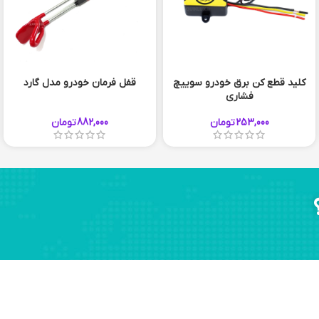
کلید قطع کن برق خودرو سوییچ
قفل فرمان خودرو مدل گارد
فشاری
253,000
تومان
882,000
تومان