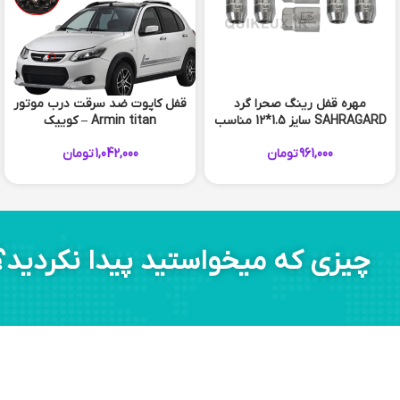
مهره قفل رینگ صحرا گرد
قفل کاپوت ضد سرقت درب موتور
SAHRAGARD سایز 1.5*12 مناسب
Armin titan – کوییک
خودروهای سایپا
961,000
تومان
1,042,000
تومان
چیزی که میخواستید پیدا نکردید؟