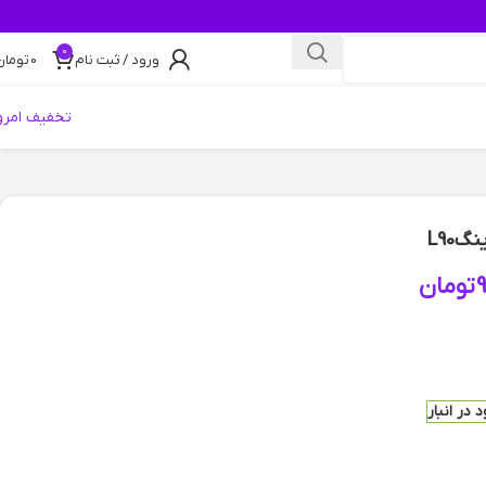
0
ورود / ثبت نام
0
تومان
تخفیف امرو
گL90
9
تومان
 در انبار