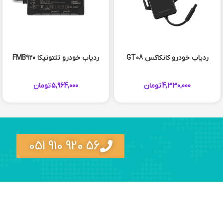
ردیاب خودرو کانکاکس GT08
ردیاب خودرو تلتونیکا FMB920
4,330,000
تومان
5,964,000
تومان
56 920 910 051