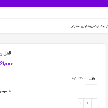
کوییک لوکس
رهگیری سفارش
قفل رین
61,000
وزن
320 گرم
موجود