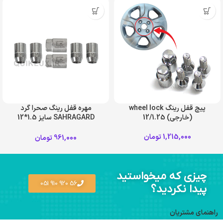
پیچ قفل رینگ wheel lock
مهره قفل رینگ صحرا گرد
(خارجی) 12/1.25
SAHRAGARD سایز 1.5*12
مناسب خودروهای سایپا
1,215,000
تومان
961,000
تومان
چیزی که میخواستید
56 920 910 051
پیدا نکردید؟
راهنمای مشتریان