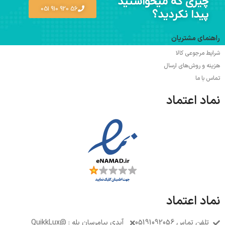
چیزی که میخواستید
56 920 910 051
پیدا نکردید؟
راهنمای مشتریان
شرایط مرجوعی کالا
هزینه و روش‌های ارسال
تماس با ما
نماد اعتماد
نماد اعتماد
تلفن تماس 05191092056
آیدی پیامرسان بله : @QuikkLux