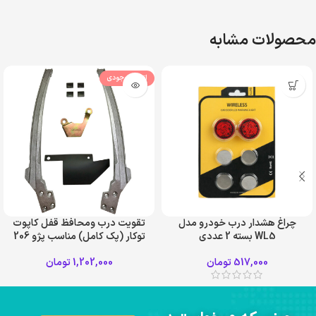
محصولات مشابه
اتمام موجودی
چراغ هشدار درب خودرو مدل
تقویت درب ومحافظ قفل کاپوت
WL5 بسته 2 عددی
توکار (پک کامل) مناسب پژو 206
و 207
517,000
تومان
1,202,000
تومان