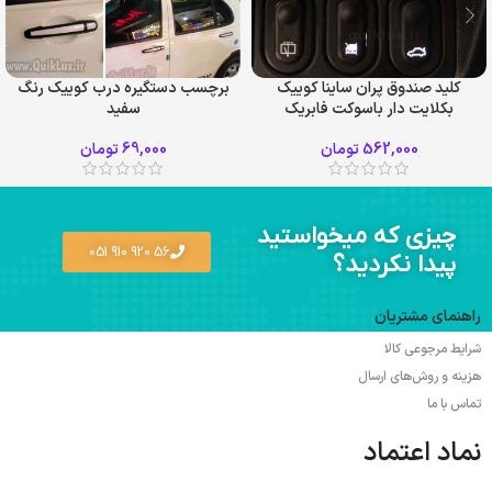
کلید صندوق پران ساینا کوییک
برچسب دستگیره درب کوییک رنگ
بکلایت دار باسوکت فابریک
سفید
562,000
تومان
69,000
تومان
چیزی که میخواستید
56 920 910 051
پیدا نکردید؟
راهنمای مشتریان
شرایط مرجوعی کالا
هزینه و روش‌های ارسال
تماس با ما
نماد اعتماد