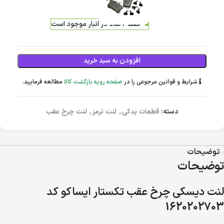
4,621,000
تومان
فقط 2 عدد در انبار موجود است
افزودن به سبد خرید
شرایط و قوانین مرجوعی را در
صفحه رویه بازگشت کالا
مطالعه فرمایید.
دسته:
قطعات یدکی
,
لنت ترمز
,
لنت چرخ عقب
توضیحات
توضیحات
لنت دیسکی چرخ عقب تکستار ایساکو کد
1620202703