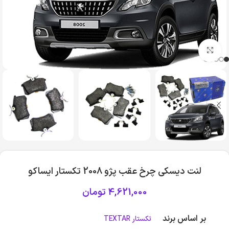
بزرگنمایی تصویر
لنت دیسکی چرخ عقب پژو 2008 تکستار ایساکو
4,621,000
تومان
بر اساس برند
تکستار TEXTAR