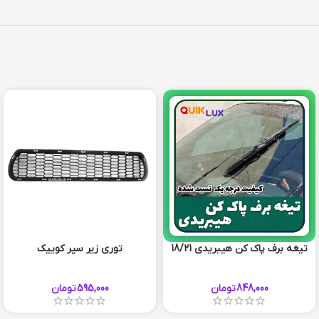
تيغه برف پاک کن هیبریدی 18/21
توری زیر سپر کوییک
848,000
تومان
595,000
تومان