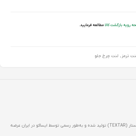
ه رویه بازگشت کالا
مطالعه فرمایید.
نت ترمز
,
لنت چرخ جلو
لنت دیسکی چرخ جلو تکستار ایساکو با کد 1620102225، یک انتخاب اصلی و باکیفیت برای خودروهای پژو 206 تیپ 5 است. این لنت ترمز توسط برند معتبر تکستار (TEXTAR) تولید شده و به‌طور رسمی توسط ایساکو در ایران عرضه