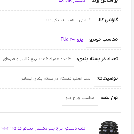
بر اساس برند
تکستار TEXTAR
گارانتی کالا
گارانتی سلامت فیزیکی کالا
مناسب خودرو
پژو 206 TU5
تعداد در بسته بندی:
4 عدد همراه 2 عدد پیچ کالیپر و فنرهای نگهدارنده
توضیحات:
لنت اصلی تکستار در بسته بندی ایساکو
نوع لنت:
مناسب چرخ جلو
لنت دیسکی چرخ جلو تکستار ایساکو کد 1620102225