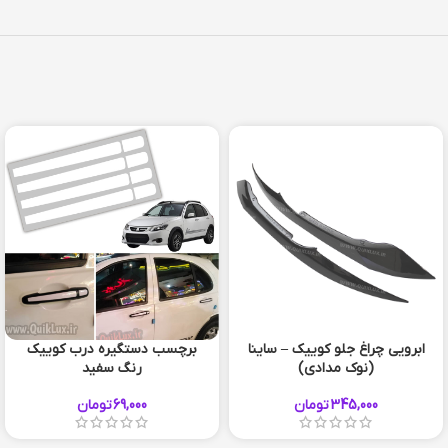
ابرویی چراغ جلو کوییک – ساینا
برچسب دستگیره درب کوییک
(نوک مدادی)
رنگ سفید
345,000
تومان
69,000
تومان