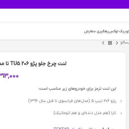
کوییک لوکس
رهگیری سفارش
لنت چرخ جلو پژو 206 TU5 تا مدل 1396 تکستار TEXTAR ایساکو
313,000
این لنت ترمز برای خودروهای زیر مناسب است:
پژو 206 تیپ 5 (مدل‌های فرانسوی تا قبل سال 1396)
تارا (هم مدل دنده‌ای و هم اتوماتیک)