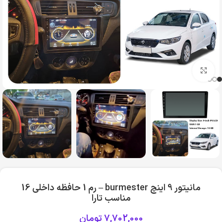
بزرگنمایی تصویر
مانیتور 9 اینچ burmester – رم 1 حافظه داخلی 16
مناسب تارا
7,702,000
تومان