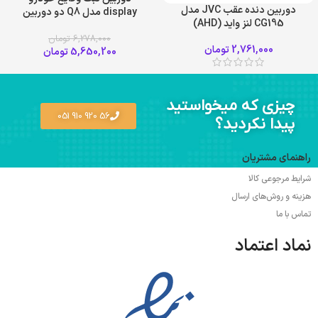
دوربین دنده عقب JVC مدل
display مدل Q8 دو دوربین
CG195 لنز واید (AHD)
6,278,000
تومان
2,761,000
تومان
5,650,200
تومان
چیزی که میخواستید
56 920 910 051
پیدا نکردید؟
راهنمای مشتریان
شرایط مرجوعی کالا
هزینه و روش‌های ارسال
تماس با ما
نماد اعتماد