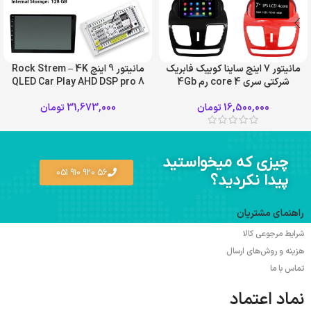
مانیتور 7 اینچ ساینا کوییک فابریک
مانیتور 9 اینچ Rock Strem – 4K
شرکتی سری core 4 رم 4Gb
QLED Car Play AHD DSP pro 8
حافظه 32Gb
هسته ای رم 6 حافظه داخلی 128
16,500,000
تومان
31,673,000
تومان
چیزی که میخواستید
56 920 910 051
پیدا نکردید؟
راهنمای مشتریان
شرایط مرجوعی کالا
هزینه و روش‌های ارسال
تماس با ما
نماد اعتماد