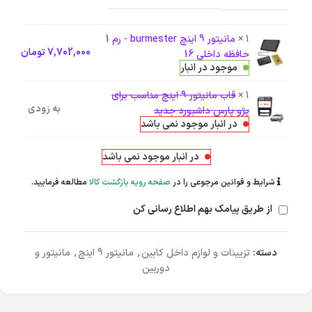
1 ×
مانیتور 9 اینچ burmester - رم 1
7,702,000
تومان
حافظه داخلی 16
موجود در انبار
1 ×
قاب مانیتور 9 اینچ مناسب برای
به زودی
پژو پارس داشبورد جدید
در انبار موجود نمی باشد
در انبار موجود نمی باشد
شرایط و قوانین مرجوعی را در
صفحه رویه بازگشت کالا
مطالعه فرمایید.
از طریق پیامک بهم اطلاع رسانی کن
دسته:
تزیینات و لوازم داخل کابین
,
مانیتور 9 اینچ
,
مانیتور و
دوربین